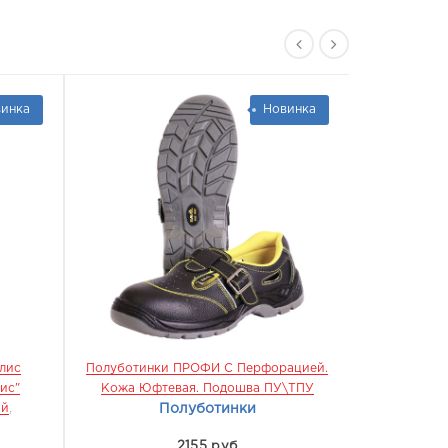
инка
Новинка
лис
Полуботинки ПРОФИ С Перфорацией.
Ботинки П
ис"
Кожа Юфтевая. Подошва ПУ\ТПУ
ПУ\ТПУ
,
МБ
ой
,
Полуботинки
2155 руб