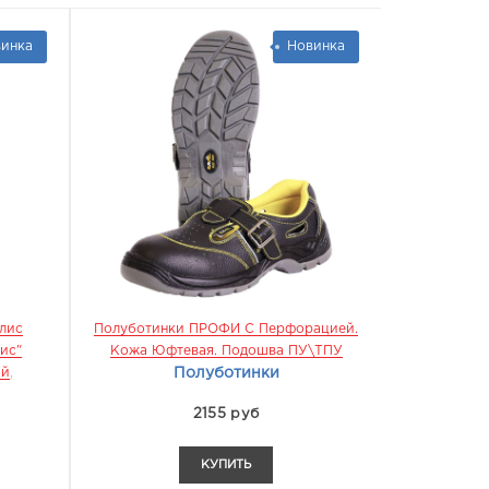
инка
Новинка
лис
Полуботинки ПРОФИ С Перфорацией.
Ботинки П
ис"
Кожа Юфтевая. Подошва ПУ\ТПУ
ПУ\ТПУ
,
МБ
ой
,
Полуботинки
2155 руб
КУПИТЬ