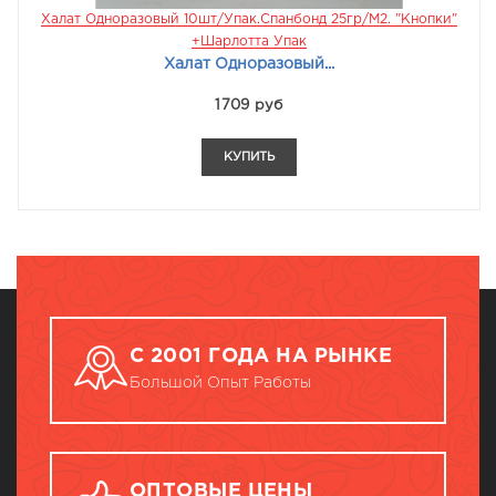
Халат Одноразовый 10шт/упак.Спанбонд 25гр/м2. "кнопки"
+Шарлотта Упак
Халат Одноразовый...
1709 руб
КУПИТЬ
С 2001 ГОДА НА РЫНКЕ
Большой Опыт Работы
ОПТОВЫЕ ЦЕНЫ