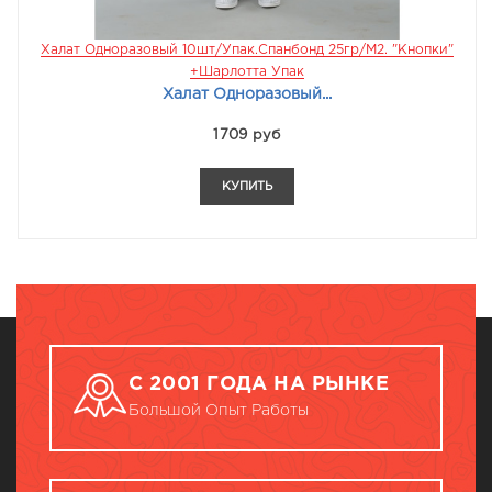
Халат Одноразовый 10шт/упак.Спанбонд 25гр/м2. "кнопки"
+Шарлотта Упак
Халат Одноразовый...
1709 руб
КУПИТЬ
С 2001 ГОДА НА РЫНКЕ
Большой Опыт Работы