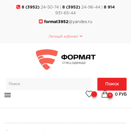
8 (3952)
24-50-74 |
8 (3952)
24-96-44 |
8 914
931-65-44
format3952
@yandex.ru
Личный кабинет
Поиск
0 РУБ
0