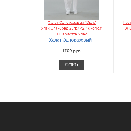
 ХБ 100%
Халат Одноразовый 10шт/
Паст
см)
Упак.Спанбонд 25гр/м2. "кнопки"
ЭЛЕ
+Шарлотта Упак
Халат Одноразовый...
1709 руб
КУПИТЬ