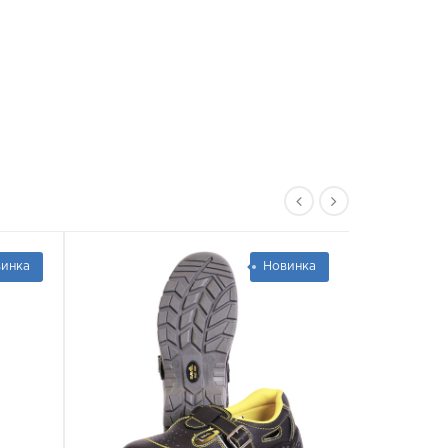
инка
Новинка