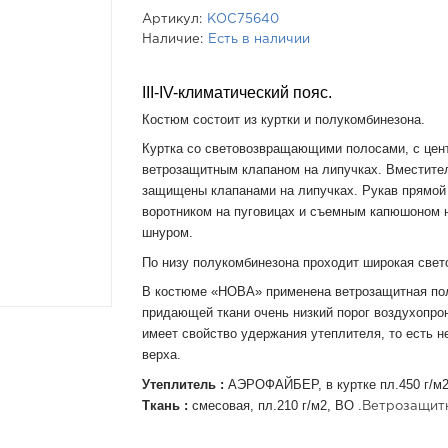
Артикул:
КОС75640
Наличие:
Есть в наличии
III-IV-климатический пояс.
Костюм состоит из куртки и полукомбинезона.
Куртка со световозвращающими полосами, с цент
ветрозащитным клапаном на липучках. Вместите
защищены клапанами на липучках. Рукав прямой
воротником на пуговицах и съемным капюшоном н
шнуром.
По низу полукомбинезона проходит широкая све
В костюме «НОВА» применена ветрозащитная пол
придающей ткани очень низкий порог воздухопро
имеет свойство удержания утеплителя, то есть н
верха.
Утеплитель :
АЭРОФАЙБЕР, в куртке пл.450 г/м2,
Ткань :
смесовая, пл.210 г/м2, ВО .
Ветрозащитн