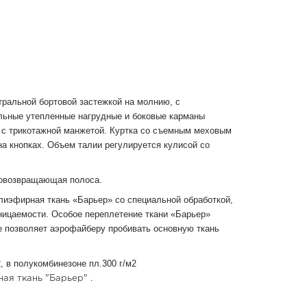
ральной бортовой застежкой на молнию, с
льные утепленные нагрудные и боковые карманы
 с трикотажной манжетой. Куртка со съемным меховым
а кнопках. Объем талии регулируется кулисой со
товозвращающая полоса.
иэфирная ткань «Барьер» со специальной обработкой,
ницаемости. Особое переплетение ткани «Барьер»
е позволяет аэрофайберу пробивать основную ткань
 в полукомбинезоне пл.300 г/м2
ая ткань "Барьер" .