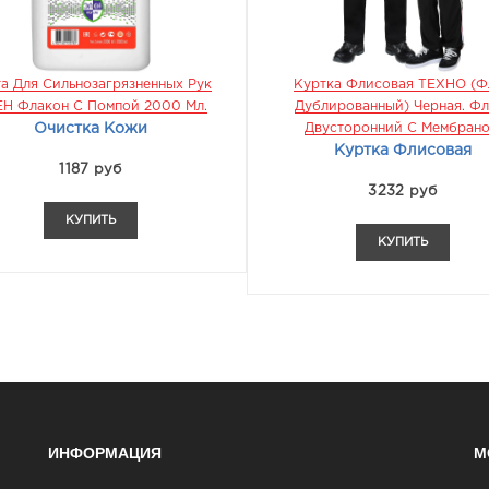
а Для Сильнозагрязненных Рук
Куртка Флисовая ТЕХНО (ф
Н Флакон С Помпой 2000 Мл.
Дублированный) Черная. Фл
Очистка Кожи
Двусторонний С Мембран
Куртка Флисовая
1187 руб
3232 руб
КУПИТЬ
КУПИТЬ
ИНФОРМАЦИЯ
М