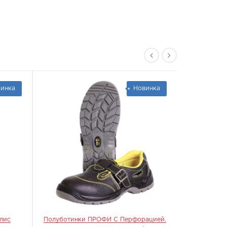
инка
Новинка
лис
Полуботинки ПРОФИ С Перфорацией.
Ботинки П