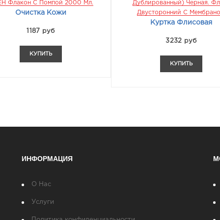
Н Флакон С Помпой 2000 Мл.
Дублированный) Черная. Фл
Очистка Кожи
Двусторонний С Мембран
Куртка Флисовая
1187 руб
3232 руб
КУПИТЬ
КУПИТЬ
ИНФОРМАЦИЯ
М
О Нас
Услуги
Политика конфиденциальности