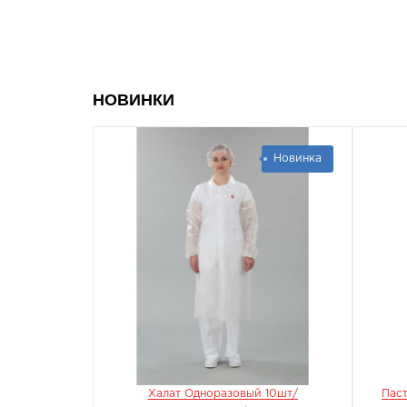
НОВИНКИ
Новинка
Новинка
 ХБ 100%
Халат Одноразовый 10шт/
Паст