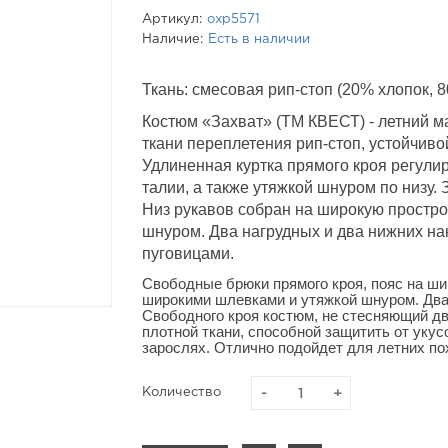
Артикул:
охр5571
Наличие:
Есть в наличии
Ткань: смесовая рип-стоп (20% хлопок, 8
Костюм «Захват» (ТМ КВЕСТ) - летний м
ткани переплетения рип-стоп, устойчивой
Удлиненная куртка прямого кроя регули
талии, а также утяжкой шнуром по низу.
Низ рукавов собран на широкую простро
шнуром. Два нагрудных и два нижних на
пуговицами.
Свободные брюки прямого кроя, пояс на ши
широкими шлевками и утяжкой шнуром. Два 
Свободного кроя костюм, не стесняющий дви
плотной ткани, способной защитить от укус
зарослях. Отлично подойдет для летних пох
Количество