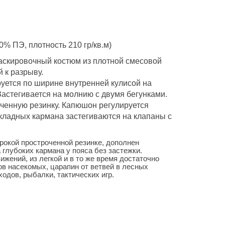
0% ПЭ, плотность 210 гр/кв.м)
аскировочный костюм из плотной смесовой
 к разрыву.
руется по ширине внутренней кулисой на
 Застегивается на молнию с двумя бегунками.
ченную резинку. Капюшон регулируется
кладных кармана застегиваются на клапаны с
рокой простроченной резинке, дополнен
глубоких кармана у пояса без застежки.
жений, из легкой и в то же время достаточно
ов насекомых, царапин от ветвей в лесных
одов, рыбалки, тактических игр.