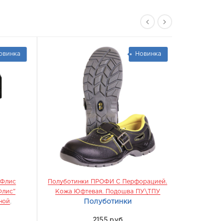
инка
Новинка
лис
Полуботинки ПРОФИ С Перфорацией.
Ботинки П
ис"
Кожа Юфтевая. Подошва ПУ\ТПУ
ПУ\ТПУ
,
МБ
ой
,
Полуботинки
2155 руб