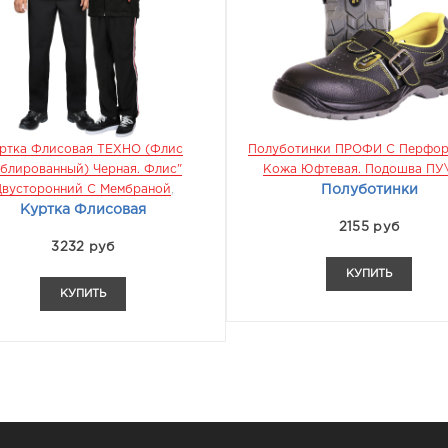
ис
Полуботинки ПРОФИ С Перфорацией.
Ботинки ПР
"
Кожа Юфтевая. Подошва ПУ\ТПУ
ПУ\ТПУ
,
МБС
Полуботинки
2155 руб
КУПИТЬ