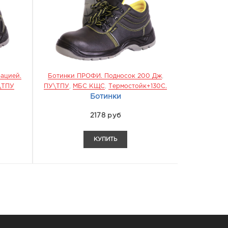
ОФИ. Подносок 200 Дж
,
Перчатки 011 РАБОЧИЕ Трикот
 КЩС
,
Термостойк+130С.
62%ХБ\32%ПЭ ПВХ "точка" 5-Нитей
,
Ботинки
Кл.10. Вес 58 Г. 24-25г
Перчатки
2178 руб
38 руб
КУПИТЬ
КУПИТЬ