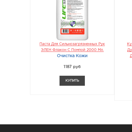
 Для Сильнозагрязненных Рук
Куртка Флисовая ТЕХНО (фл
 Флакон С Помпой 2000 Мл.
Дублированный) Черная. Флис
Очистка Кожи
Двусторонний С Мембраной
,
Куртка Флисовая
1187 руб
3232 руб
КУПИТЬ
КУПИТЬ