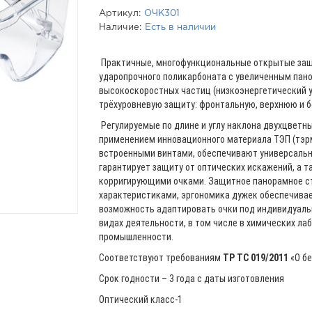
Артикул:
ОЧК301
Наличие:
Есть в наличии
Практичные, многофункциональные открытые защ
ударопрочного поликарбоната с увеличенным пан
высокоскоростных частиц (низкоэнергетический у
трёхуровневую защиту: фронтальную, верхнюю и б
Регулируемые по длине и углу наклона двухцветн
применением инновационного материала ТЭП (тэр
встроенными винтами, обеспечивают универсальну
гарантирует защиту от оптических искажений, а т
корригирующими очками. Защитное панорамное с
характеристиками, эргономика дужек обеспечивае
возможность адаптировать очки под индивидуальн
видах деятельности, в том числе в химических ла
промышленности.
Соответствуют требованиям
ТР ТС 019/2011
«О бе
Срок годности – 3 года с даты изготовления
Оптический класс-1