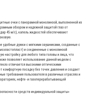
итные очки с панорамной монолинзой, выполненной из
орамным обзором и надежной защитой глаз от
дар 45 м/с), капель жидкостей обеспечивают
оковую.
ые удобные дужки с мягкими заушниками, созданные с
моэластопласт) и соединенные с монолинзой
ю настройку для любого типа головы и лица, что
акже позволяет использование данной модели с
текло отличается высокими оптическими
т комфортную посадку без точек давления и создает
ые требования пользователя в различных отраслях и
бораториях, нефте- и газоперерабатывающей
зопасности средств индивидуальной защиты»