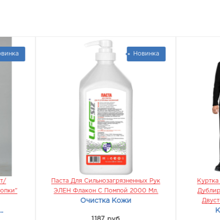
Новинка
Но
та Для Сильнозагрязненных Рук
Куртка Флисовая ТЕХНО (
ЕН Флакон С Помпой 2000 Мл.
Дублированный) Черная. Ф
Очистка Кожи
Двусторонний С Мембран
Куртка Флисовая
1187 руб