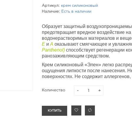
Артикул:
крем силиконовый
Наличие:
Есть в наличии
Образует защитный воздухопроницаемый
предотвращает вредное воздействие н
водонерастворимых материалов и веще
Е
и
А
оказывают смягчающее и увлажняю
Panthenol)
способствует регенерации ко
ранозаживляющим средством.
Крем силиконовый «Элен» легко распред
ощущения липкости после нанесения. Не
поверхностях. Не содержит аллергенов,
Количество
КУПИТЬ