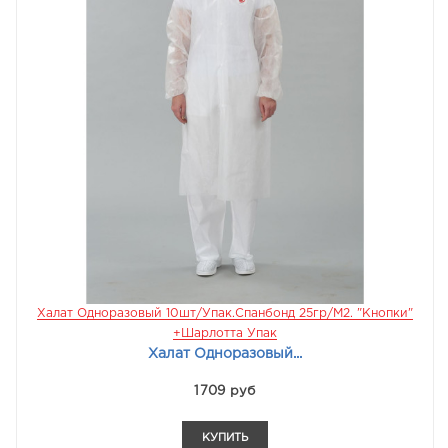
Халат Одноразовый 10шт/упак.Спанбонд 25гр/м2. "кнопки"
+Шарлотта Упак
Халат Одноразовый...
1709 руб
КУПИТЬ