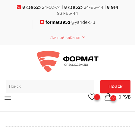
8 (3952)
24-50-74 |
8 (3952)
24-96-44 |
8 914
931-65-44
format3952
@yandex.ru
Личный кабинет
Поиск
0 РУБ
0