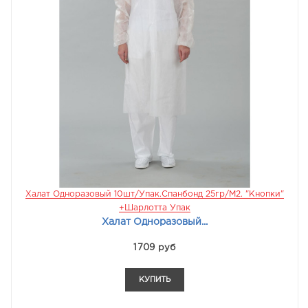
Халат Одноразовый 10шт/упак.Спанбонд 25гр/м2. "кнопки"
+Шарлотта Упак
Халат Одноразовый...
1709 руб
КУПИТЬ