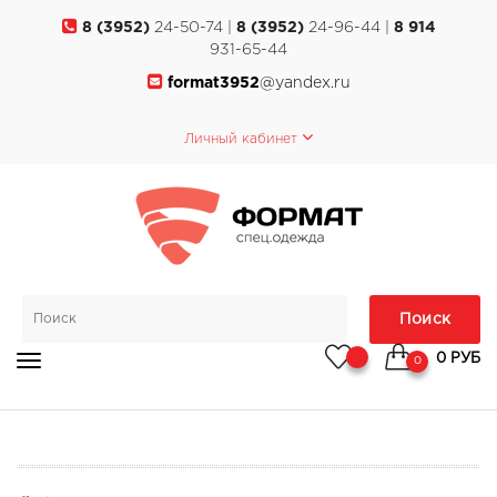
8 (3952)
24-50-74 |
8 (3952)
24-96-44 |
8 914
931-65-44
format3952
@yandex.ru
Личный кабинет
Поиск
0 РУБ
0