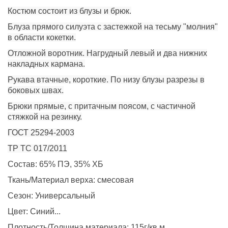
Костюм состоит из блузы и брюк.
Блуза прямого силуэта с застежкой на тесьму "молния"
в области кокетки.
Отложной воротник. Нагрудный левый и два нижних
накладных кармана.
Рукава втачные, короткие. По низу блузы разрезы в
боковых швах.
Брюки прямые, с притачным поясом, с частичной
стяжкой на резинку.
ГОСТ 25294-2003
ТР ТС 017/2011
Состав:
65% ПЭ, 35% ХБ
Ткань/Материал верха:
смесовая
Сезон:
Универсальный
Цвет:
Синий...
Плотность/Толщина материала:
115г/кв.м.