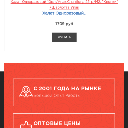
Халат Одноразовый 10шт/упак.Спанбонд 25гр/м2. "кнопки"
+Шарлотта Упак
Халат Одноразовый...
1709 руб
КУПИТЬ
С 2001 ГОДА НА РЫНКЕ
Большой Опыт Работы
ОПТОВЫЕ ЦЕНЫ