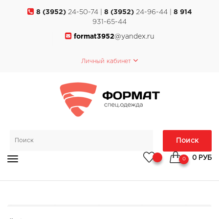
8 (3952)
24-50-74 |
8 (3952)
24-96-44 |
8 914
931-65-44
format3952
@yandex.ru
Личный кабинет
Поиск
0 РУБ
0