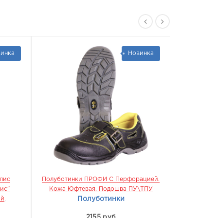
инка
Новинка
лис
Полуботинки ПРОФИ С Перфорацией.
Ботинки П
ис"
Кожа Юфтевая. Подошва ПУ\ТПУ
ПУ\ТПУ
,
МБ
ой
,
Полуботинки
2155 руб