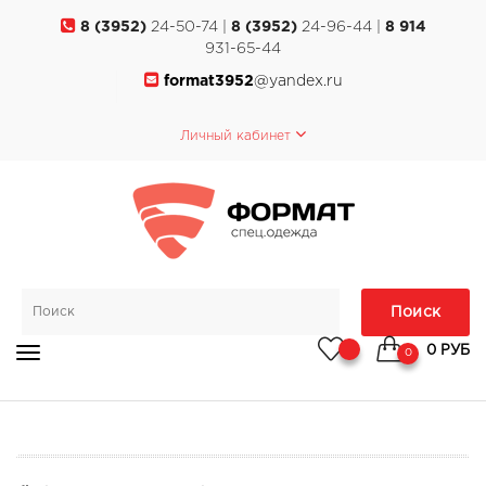
8 (3952)
24-50-74 |
8 (3952)
24-96-44 |
8 914
931-65-44
format3952
@yandex.ru
Личный кабинет
Поиск
0 РУБ
0