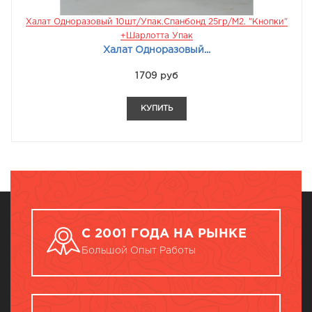
Халат Одноразовый 10шт/упак.Спанбонд 25гр/м2. "кнопки"
+Шарлотта Упак
Халат Одноразовый...
1709 руб
КУПИТЬ
С 2001 ГОДА НА РЫНКЕ
Большой Опыт Работы