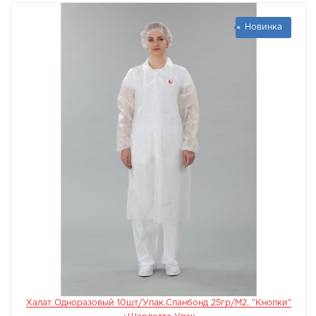
Новинка
Халат Одноразовый 10шт/упак.Спанбонд 25гр/м2. "кнопки"