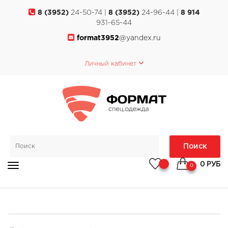
8 (3952)
24-50-74 |
8 (3952)
24-96-44 |
8 914
931-65-44
format3952
@yandex.ru
Личный кабинет
Поиск
0 РУБ
0