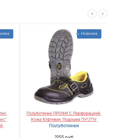
инка
Новинка
лис
Полуботинки ПРОФИ С Перфорацией.
Ботинки П
ис"
Кожа Юфтевая. Подошва ПУ\ТПУ
ПУ\ТПУ
,
МБ
ой
,
Полуботинки
2155 руб