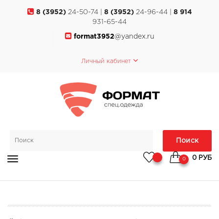
8 (3952)
24-50-74 |
8 (3952)
24-96-44 |
8 914
931-65-44
format3952
@yandex.ru
Личный кабинет
Поиск
0 РУБ
0