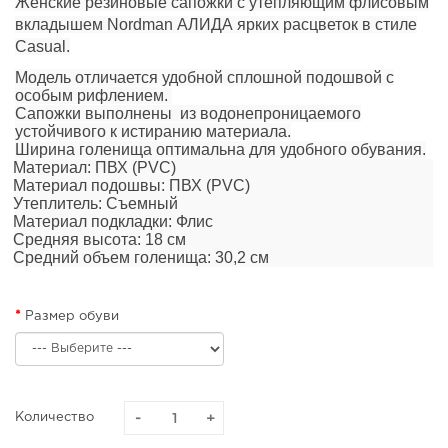
Женские резиновые сапожки
с утепляющим флисовым
вкладышем
Nordman АЛИДА
ярких расцветок в стиле
Casual.
Модель отличается удобной сплошной подошвой с
особым рифлением.
Сапожки выполнены из водонепроницаемого
устойчивого к истиранию материала.
Ширина голенища оптимальна для удобного обувания.
Материал:
ПВХ (PVC)
Материал подошвы:
ПВХ (PVC)
Утеплитель:
Съемный
Материал подкладки:
Флис
Средняя высота:
18 см
Средний объем голенища:
30,2 см
Размер обуви
Количество