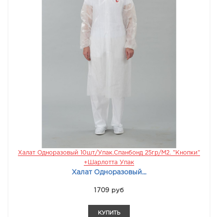
Халат Одноразовый 10шт/упак.Спанбонд 25гр/м2. "кнопки"
+Шарлотта Упак
Халат Одноразовый...
1709 руб
КУПИТЬ