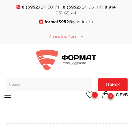
8 (3952)
24-50-74 |
8 (3952)
24-96-44 |
8 914
931-65-44
format3952
@yandex.ru
Личный кабинет
Поиск
0 РУБ
0