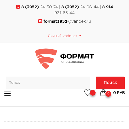
8 (3952)
24-50-74 |
8 (3952)
24-96-44 |
8 914
931-65-44
format3952
@yandex.ru
Личный кабинет
Поиск
0 РУБ
0