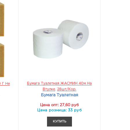
Бумага Туалетная ЖАСМИН 40м На
 Г Не
Втулке
,
28шт/кор.
Бумага Туалетная
Брюки ПАТРИОТ Цв.Олива.
Брюки Демисезон АЗОВ
Цена опт: 27,60 руб
ХБ100% Размер 56-58 Рост 3/4
Шелл. Цв.чёрный
Цена розница: 33 руб
Брюки
Брюки Демисезо
КУПИТЬ
2986 руб
1462 руб