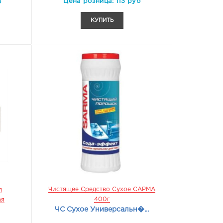
Цена розница: 113 руб
б
КУПИТЬ
Чистящее Средство Сухое САРМА
я
400г
ая
ЧС Сухое Универсальн�...