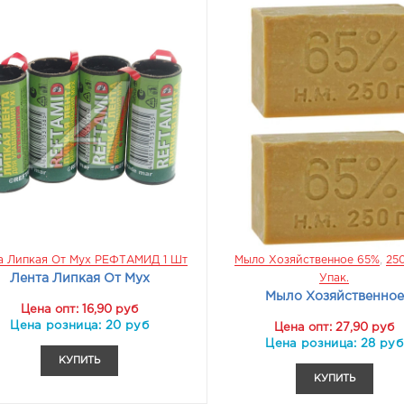
а Липкая От Мух РЕФТАМИД 1 Шт
Мыло Хозяйственное 65%
,
250
Лента Липкая От Мух
Упак.
Мыло Хозяйственное
Цена опт: 16,90 руб
 Демисезон АЗОВ Софт-
Костюм ПАТРИОТ Тактический
Цена розница: 20 руб
Цена опт: 27,90 руб
 Цв.т-Синий. Прямая
Цв.Олива. Куртка Прямая ХБ100%
Цена розница: 28 руб
ка Демисезонная...
Костюм Тактический...
КУПИТЬ
КУПИТЬ
2550 руб
10594 руб